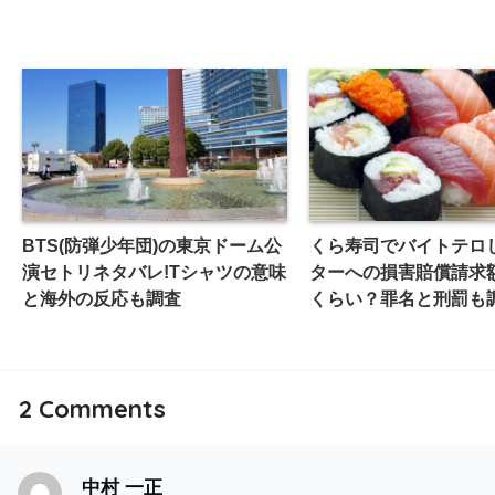
BTS(防弾少年団)の東京ドーム公
くら寿司でバイトテロ
演セトリネタバレ!Tシャツの意味
ターへの損害賠償請求
と海外の反応も調査
くらい？罪名と刑罰も
2
Comments
中村 一正