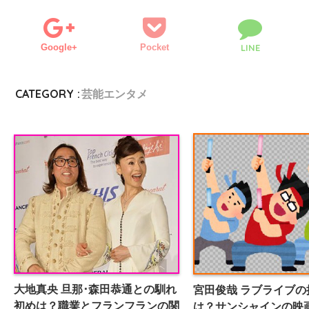
Google+
Pocket
LINE
CATEGORY :
芸能エンタメ
大地真央 旦那･森田恭通との馴れ
宮田俊哉 ラブライブの
初めは？職業とフランフランの関
は？サンシャインの映