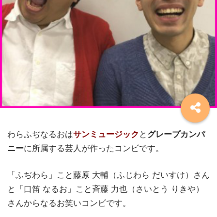
わらふぢなるおは
サンミュージック
と
グレープカンパ
ニー
に所属する芸人が作ったコンビです。
「ふぢわら」こと藤原 大輔（ふじわら だいすけ）さん
と「口笛 なるお」こと斉藤 力也（さいとう りきや）
さんからなるお笑いコンビです。